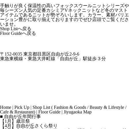
手触りが良く保温性の高いフォックスウールニットシリーズや
毎シーズン人気の定番カシミアVネックニットなど冬のマスト
アイテムであるニットが勢ぞろいします。カラー、素材バリエ
ーション豊かに取り揃えておりますのでぜひ店頭でご覧くださ
いませ。
Shop Listへ戻る
Floor Guideへ戻る
〒152-0035 東京都目黒区自由が丘2-9-6
東急東横線・東急大井町線「自由が丘」駅徒歩３分
Home
|
Pick Up
|
Shop List
(
Fashion & Goods
/
Beauty & Lifestyle
/
Cafe & Restaurant
) |
Floor Guide
|
Jiyugaoka Map
■ 自由が丘年間行事
【1月】歳旦祭
【4月】自由が丘さくら祭り