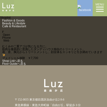
MENU
Shoplist
Fashion & Goods
Beauty & Lifestyle
Cafe & Restaurant
F
Open
Phone
Web
むくみや二重アゴが気になる方に。
筋肉を徹底的に意識したダンディハウス独自のトリートメント。
肩、首、胸元からトリートメントし、顔全体をスッキリと引き締めていきます
フェイシャル体験 ￥7,700
Shop Listへ戻る
Floor Guideへ戻る
〒152-0035 東京都目黒区自由が丘2-9-6
東急東横線・東急大井町線「自由が丘」駅徒歩３分