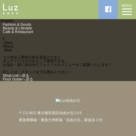
MENU
Shoplist
Fashion & Goods
Beauty & Lifestyle
Cafe & Restaurant
F
Open
Phone
Web
３５年以上男性の肌を見続けてきた
ダンディハウスだからこそ実現できる、
お悩み・肌に合わせたフェイシャルメニューをご提案いたします！
詳しくは、スタッフまでお尋ねください！
Shop Listへ戻る
Floor Guideへ戻る
〒152-0035 東京都目黒区自由が丘2-9-6
東急東横線・東急大井町線「自由が丘」駅徒歩３分