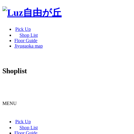
Pick Up
Shop List
Floor Guide
Jiyugaoka map
Shoplist
MENU
Pick Up
Shop List
Floor Guide