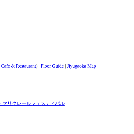
/
Cafe & Restaurant
) |
Floor Guide
|
Jiyugaoka Map
・マリクレールフェスティバル