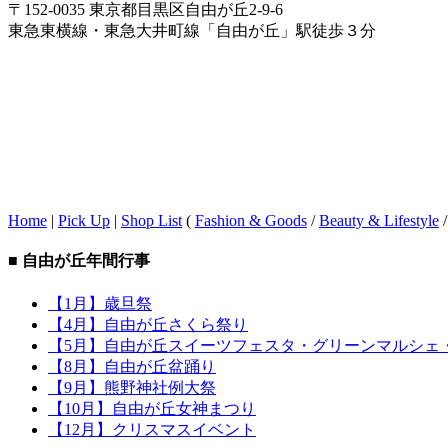
〒152-0035 東京都目黒区自由が丘2-9-6
東急東横線・東急大井町線「自由が丘」駅徒歩３分
Home
|
Pick Up
|
Shop List
(
Fashion & Goods
/
Beauty & Lifestyle
■ 自由が丘年間行事
【1月】歳旦祭
【4月】自由が丘さくら祭り
【5月】自由が丘スイーツフェスタ・グリーンマルシェ
【8月】自由が丘盆踊り
【9月】熊野神社例大祭
【10月】自由が丘女神まつり
【12月】クリスマスイベント