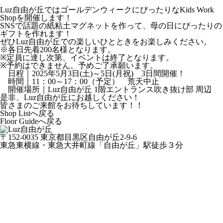
Luz自由が丘ではゴールデンウィークにぴったりなKids Work
Shopを開催します！
SNSで話題の紙粘土マグネットを作って、母の日にぴったりの
ギフトを作れます！
ぜひLuz自由が丘での楽しいひとときをお楽しみください。
※各日先着200名様となります。
※定員に達し次第、イベントは終了となります。
※予約はできません。予めご了承願います。
日程｜2025年5月3日(土)～5日(月祝) 3日間開催！
時間｜11：00～17：00（予定） 荒天中止
開催場所｜Luz自由が丘 1階エントランス吹き抜け部 周辺
是非、Luz自由が丘にお越しください！
皆さまのご来館をお待ちしています！！
Shop Listへ戻る
Floor Guideへ戻る
〒152-0035 東京都目黒区自由が丘2-9-6
東急東横線・東急大井町線「自由が丘」駅徒歩３分