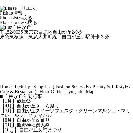
Pickup情報
Shop Listへ戻る
Floor Guideへ戻る
〒152-0035 東京都目黒区自由が丘2-9-6
東急東横線・東急大井町線「自由が丘」駅徒歩３分
Home
|
Pick Up
|
Shop List
(
Fashion & Goods
/
Beauty & Lifestyle
/
Cafe & Restaurant
) |
Floor Guide
|
Jiyugaoka Map
■ 自由が丘年間行事
【1月】歳旦祭
【4月】自由が丘さくら祭り
【5月】自由が丘スイーツフェスタ・グリーンマルシェ・マリ
クレールフェスティバル
【8月】自由が丘盆踊り
【9月】熊野神社例大祭
【10月】自由が丘女神まつり