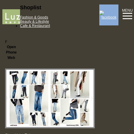
Shoplist
MENU
Fashion & Goods
Beauty & Lifestyle
Cafe & Restaurant
F
Open
Phone
Web