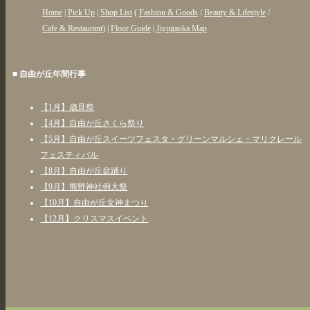
Home
|
Pick Up
|
Shop List
(
Fashion & Goods
/
Beauty & Lifestyle
/
Cafe & Restaurant
) |
Floor Guide
|
Jiyugaoka Map
■ 自由が丘年間行事
【1月】歳旦祭
【4月】自由が丘さくら祭り
【5月】自由が丘スイーツフェスタ・グリーンマルシェ・マリクレール
フェスティバル
【8月】自由が丘盆踊り
【9月】熊野神社例大祭
【10月】自由が丘女神まつり
【12月】クリスマスイベント