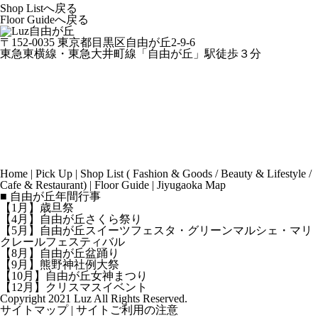
Shop Listへ戻る
Floor Guideへ戻る
〒152-0035 東京都目黒区自由が丘2-9-6
東急東横線・東急大井町線「自由が丘」駅徒歩３分
Home
|
Pick Up
|
Shop List
(
Fashion & Goods
/
Beauty & Lifestyle
/
Cafe & Restaurant
) |
Floor Guide
|
Jiyugaoka Map
■ 自由が丘年間行事
【1月】歳旦祭
【4月】自由が丘さくら祭り
【5月】自由が丘スイーツフェスタ・グリーンマルシェ・マリ
クレールフェスティバル
【8月】自由が丘盆踊り
【9月】熊野神社例大祭
【10月】自由が丘女神まつり
【12月】クリスマスイベント
Copyright 2021 Luz All Rights Reserved.
サイトマップ
|
サイトご利用の注意