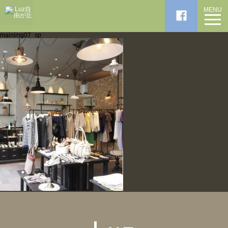
MENU
mainimg07_sp