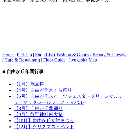
Home
|
Pick Up
|
Shop List
(
Fashion & Goods
/
Beauty & Lifestyle
/
Cafe & Restaurant
) |
Floor Guide
|
Jiyugaoka Map
■ 自由が丘年間行事
【1月】歳旦祭
【4月】自由が丘さくら祭り
【5月】自由が丘スイーツフェスタ・グリーンマルシ
ェ・マリクレールフェスティバル
【8月】自由が丘盆踊り
【9月】熊野神社例大祭
【10月】自由が丘女神まつり
【12月】クリスマスイベント